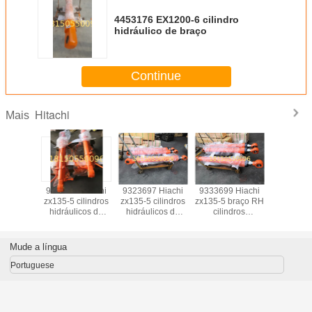
4453176 EX1200-6 cilindro
hidráulico de braço
Continue
Hitachi
Mais
ndro
9323698 Hiachi
9323697 Hiachi
9333699 Hiachi
ZX470-5G c
o-Hitachi-
zx135-5 cilindros
zx135-5 cilindros
zx135-5 braço RH
hidráuli
ZAX 200,
hidráulicos de
hidráulicos de
cilindros
arran
0, ZAX
balde partes de
braço
hidráulicos partes
 etc.
escavadeiras
de escavadeiras
Mude a língua
Portuguese