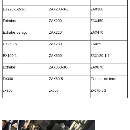
EX220-1-2-3-5
ZAX200-3-1
ZAX360
Extratos
ZAX200
ZAX450
Extratos de aço
ZAX210
ZAX470
EX250-6
ZAX230
ZAX55
EX100-1
ZAX350
ZAX120-1-6
Extratos
ZAX360-3G
ZAX870
Ex330
ZAX60-5
Extratos de ferro
zx850
zx650
Zx670-5G