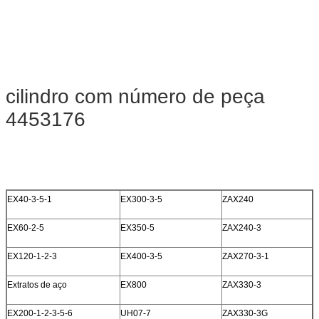
cilindro com número de peça
4453176
EX40-3-5-1
EX300-3-5
ZAX240
EX60-2-5
EX350-5
ZAX240-3
EX120-1-2-3
EX400-3-5
ZAX270-3-1
Extratos de aço
EX800
ZAX330-3
EX200-1-2-3-5-6
UH07-7
ZAX330-3G