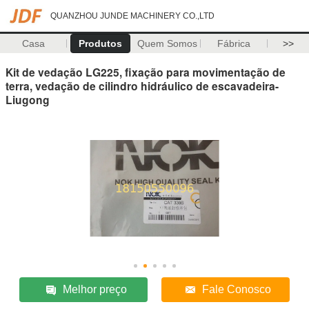
QUANZHOU JUNDE MACHINERY CO.,LTD
Casa
Produtos
Quem Somos
Fábrica
>>
Kit de vedação LG225, fixação para movimentação de
terra, vedação de cilindro hidráulico de escavadeira-
Liugong
Melhor preço
Fale Conosco