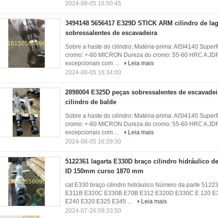
2024-08-05 16:50:45
3494148 5656417 E329D STICK ARM cilindro de lag
sobressalentes de escavadeira
Sobre a haste do cilindro: Matéria-prima: AISI4140 Supe
cromo: +-60 MICRON Dureza do cromo: 55-60 HRC A JDF 
excepcionais com ...
Leia mais
2024-08-05 16:34:00
2898004 E325D peças sobressalentes de escavadeir
cilindro de balde
Sobre a haste do cilindro: Matéria-prima: AISI4140 Supe
cromo: +-60 MICRON Dureza do cromo: 55-60 HRC A JDF 
excepcionais com ...
Leia mais
2024-08-05 16:29:30
5122361 lagarta E330D braço cilindro hidráulico de
ID 150mm curso 1870 mm
cat E330 braço cilindro hidráulico Número da parte 51223
E311B E320C E330B E70B E312 E320D E330C E 120 E
E240 E320 E325 E345 ...
Leia mais
2024-07-26 09:33:50