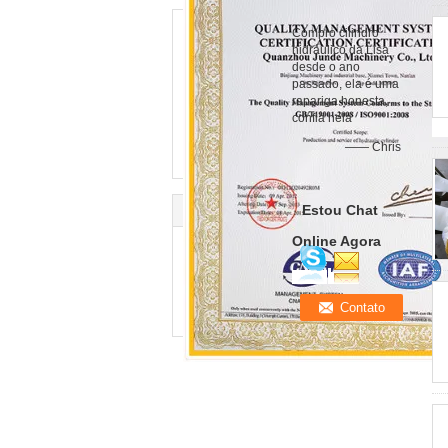
Compro cilindro
hidráulico da Lisa
desde o ano
passado, ela é uma
rapariga honesta,
confia nela
—— Chris
Estou Chat
Online Agora