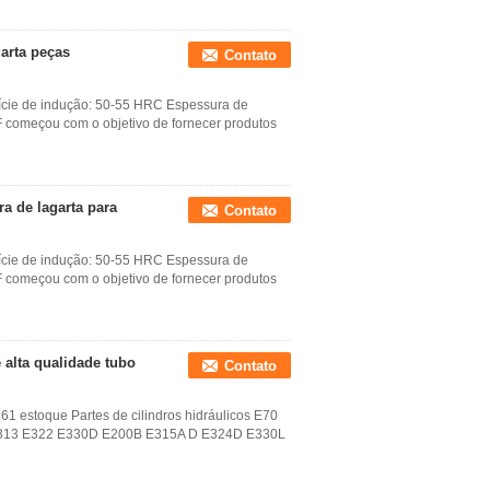
arta peças
Contato
rfície de indução: 50-55 HRC Espessura de
começou com o objetivo de fornecer produtos
a de lagarta para
Contato
rfície de indução: 50-55 HRC Espessura de
começou com o objetivo de fornecer produtos
 alta qualidade tubo
Contato
61 estoque Partes de cilindros hidráulicos E70
313 E322 E330D E200B E315A D E324D E330L