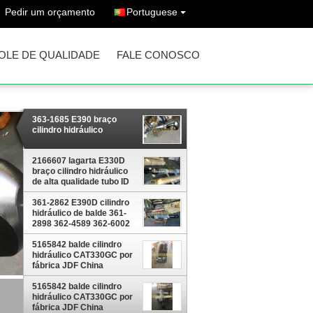
Pedir um orçamento
Portuguese
OLE DE QUALIDADE
FALE CONOSCO
363-1685 E390 braço
cilindro hidráulico
2166607 lagarta E330D
braço cilindro hidráulico
de alta qualidade tubo ID
150mm curso 1870 mm
361-2862 E390D cilindro
hidráulico de balde 361-
2898 362-4589 362-6002
peças sobressalentes de
escavadeira
5165842 balde cilindro
hidráulico CAT330GC por
fábrica JDF China
5165842 balde cilindro
ubo
hidráulico CAT330GC por
fábrica JDF China