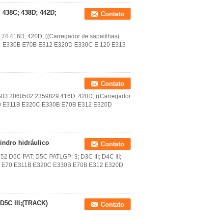
 438C; 438D; 442D;
Contato
4174 416D; 420D; ((Carregador de sapatilhas)
320C E330B E70B E312 E320D E330C E 120 E313
Contato
60503 2060502 2359829 416D; 420D; ((Carregador
s E70 E311B E320C E330B E70B E312 E320D
ndro hidráulico
Contato
852 D5C PAT; D5C PATLGP; 3; D3C III; D4C III;
licos E70 E311B E320C E330B E70B E312 E320D
 D5C III;(TRACK)
Contato