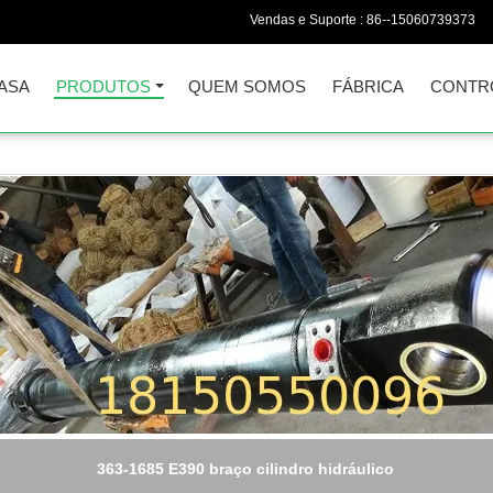
Vendas e Suporte :
86--15060739373
ASA
PRODUTOS
QUEM SOMOS
FÁBRICA
CONTR
66607 lagarta E330D braço cilindro hidráulico de alta qualidade t
ID 150mm curso 1870 mm